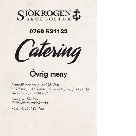
0760 521122
Övrig meny
Pannbiff med stekt lök
175:-/pp
Gräddsås, kokt potatis, rårörda lingon, pressgurka,
grönsallad, smör&bröd
Lasagne
159:-/pp
Grönsallad, smör&bröd
Räksmörgås
198:-/pp